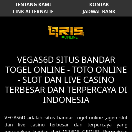
TENTANG KAMI
KONTAK
LINK ALTERNATIF
JADWAL BANK
VEGAS6D SITUS BANDAR
TOGEL ONLINE - TOTO ONLINE
- SLOT DAN LIVE CASINO
TERBESAR DAN TERPERCAYA DI
INDONESIA
VEGAS6D adalah situs bandar togel online ,agen slot
dan live casino terbesar dan terpercaya yang
merupakan bagian dari VIP4DP GROUP .Permainan