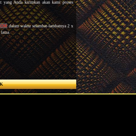
sit yang Anda kirimkan akan kami proses
.
COM
dalam waktu selambat-lambatnya 2 x
 lama.
NK