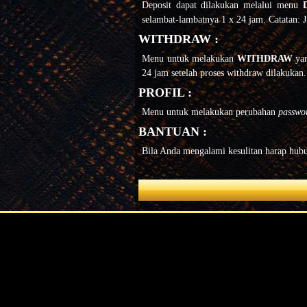
Deposit dapat dilakukan melalui menu
selambat-lambatnya 1 x 24 jam. Catatan: 
WITHDRAW :
Menu untuk melakukan
WITHDRAW
yan
24 jam setelah proses withdraw dilakukan
PROFIL :
Menu untuk melakukan perubahan
passwo
BANTUAN :
Bila Anda mengalami kesulitan harap hub