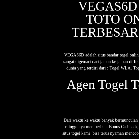
VEGAS6D 
TOTO ON
TERBESAR
VEGAS6D adalah situs bandar togel online
sangat digemari dari jaman ke jaman di I
dunia yang terdiri dari : Togel WLA, T
Agen Togel Te
Dari waktu ke waktu banyak bermunculan a
minggunya memberikan Bonus Cashback, B
situs togel kami bisa terus nyaman menc