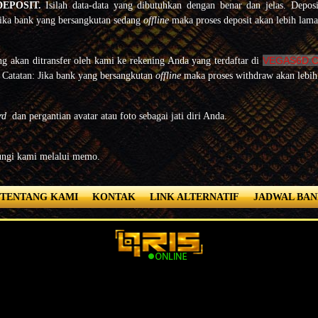
DEPOSIT.
Isilah data-data yang dibutuhkan dengan benar dan jelas. Depo
Jika bank yang bersangkutan sedang
offline
maka proses deposit akan lebih lama
VEGAS6D.
g akan ditransfer oleh kami ke rekening Anda yang terdaftar di
. Catatan: Jika bank yang bersangkutan
offline
maka proses withdraw akan lebih
rd
dan pergantian avatar atau foto sebagai jati diri Anda.
ungi kami melalui memo.
TENTANG KAMI
KONTAK
LINK ALTERNATIF
JADWAL BA