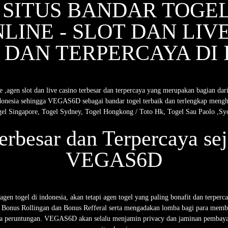
SITUS BANDAR TOGEL
LINE - SLOT DAN LIV
 DAN TERPERCAYA DI 
 ,agen slot dan live casino terbesar dan terpercaya yang merupakan bagian 
ndonesia sehingga VEGAS6D sebagai bandar togel terbaik dan terlengkap mengha
ogel Singapore, Togel Sydney, Togel Hongkong / Toto Hk, Togel Sau Paolo ,Sy
rbesar dan Terpercaya se
VEGAS6D
gen togel di indonesia, akan tetapi agen togel yang paling bonafit dan terpe
onus Rollingan dan Bonus Refferal serta mengadakan lomba bagi para memb
oba peruntungan. VEGAS6D akan selalu menjamin privacy dan jaminan pembay