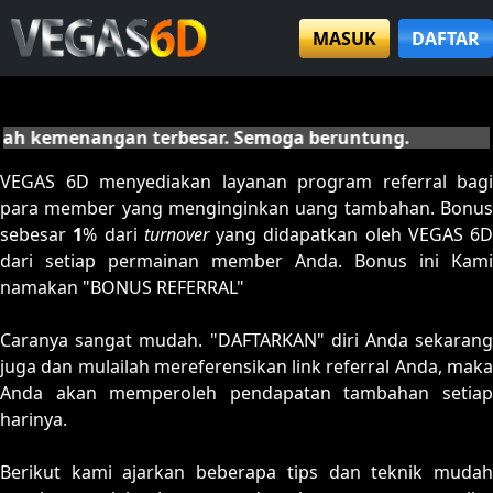
MASUK
DAFTAR
iah kemenangan terbesar. Semoga beruntung.
VEGAS 6D menyediakan layanan program referral bagi
para member yang menginginkan uang tambahan. Bonus
sebesar
1
% dari
turnover
yang didapatkan oleh VEGAS 6D
dari setiap permainan member Anda. Bonus ini Kami
namakan "BONUS REFERRAL"
Caranya sangat mudah. "DAFTARKAN" diri Anda sekarang
juga dan mulailah mereferensikan link referral Anda, maka
Anda akan memperoleh pendapatan tambahan setiap
harinya.
Berikut kami ajarkan beberapa tips dan teknik mudah