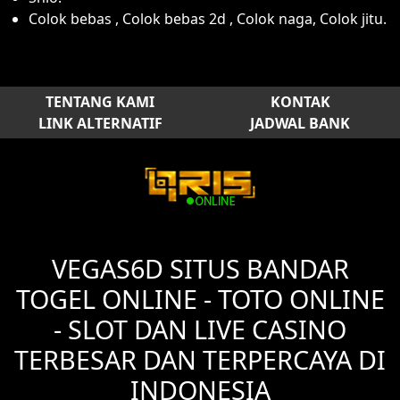
Colok bebas , Colok bebas 2d , Colok naga, Colok jitu.
TENTANG KAMI
KONTAK
LINK ALTERNATIF
JADWAL BANK
VEGAS6D SITUS BANDAR
TOGEL ONLINE - TOTO ONLINE
- SLOT DAN LIVE CASINO
TERBESAR DAN TERPERCAYA DI
INDONESIA