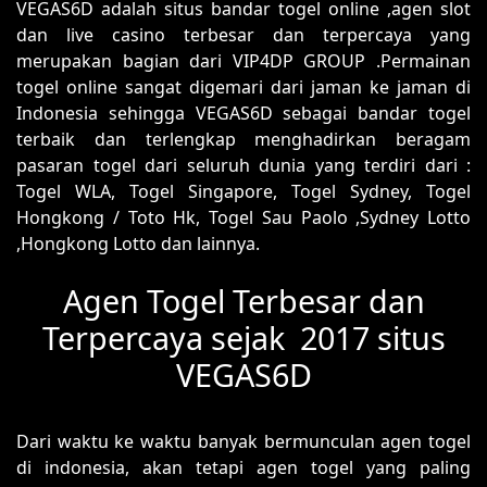
VEGAS6D adalah situs bandar togel online ,agen slot
dan live casino terbesar dan terpercaya yang
merupakan bagian dari VIP4DP GROUP .Permainan
togel online sangat digemari dari jaman ke jaman di
Indonesia sehingga VEGAS6D sebagai bandar togel
terbaik dan terlengkap menghadirkan beragam
pasaran togel dari seluruh dunia yang terdiri dari :
Togel WLA, Togel Singapore, Togel Sydney, Togel
Hongkong / Toto Hk, Togel Sau Paolo ,Sydney Lotto
,Hongkong Lotto dan lainnya.
Agen Togel Terbesar dan
Terpercaya sejak 2017 situs
VEGAS6D
Dari waktu ke waktu banyak bermunculan agen togel
di indonesia, akan tetapi agen togel yang paling