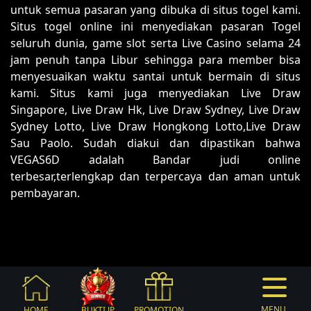
untuk semua pasaran yang dibuka di situs togel kami.
Situs togel online ini menyediakan pasaran Togel
seluruh dunia, game slot serta Live Casino selama 24
jam penuh tanpa Libur sehingga para member bisa
menyesuaikan waktu santai untuk bermain di situs
kami. Situs kami juga menyediakan Live Draw
Singapore, Live Draw Hk, Live Draw Sydney, Live Draw
Sydney Lotto, Live Draw Hongkong Lotto,Live Draw
Sau Paolo. Sudah diakui dan dipastikan bahwa
VEGAS6D adalah Bandar judi online
terbesar,terlengkap dan terpercaya dan aman untuk
pembayaran.
LIVE CHAT
MENU
HOME
BUKTI JP
PROMOTION
LIVE CHAT